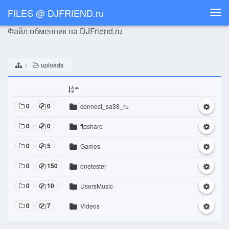
FILES @ DJFRIEND.ru
Togg
navi
Файл обменник на DJFriend.ru
uploads
0
0
connect_sa38_ru
0
0
ftpshare
0
5
Games
0
150
onetester
0
10
UsersMusic
0
7
Videos